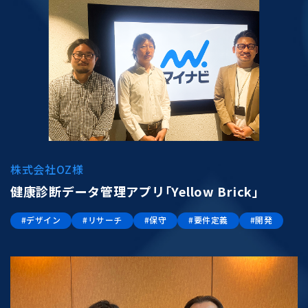
株式会社OZ様
健康診断データ管理アプリ「Yellow Brick」
#デザイン
#リサーチ
#保守
#要件定義
#開発