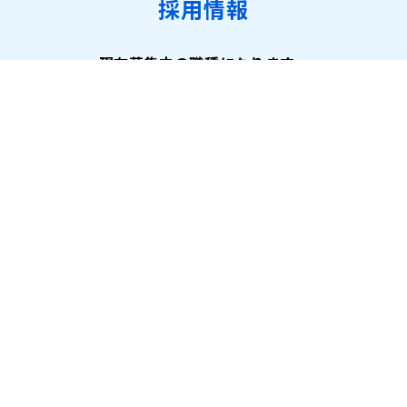
採用情報
現在募集中の職種になります。
詳細はこちら
公式アカウント
情報セキュリティ基本方針
個人情報保護方針