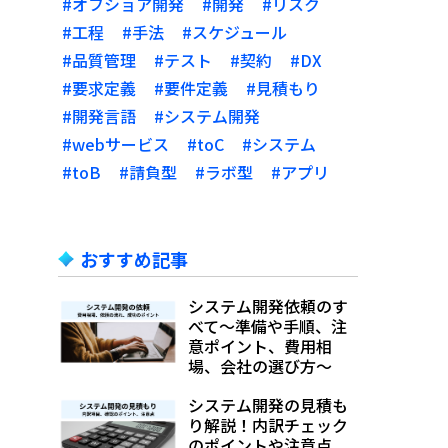
#オフショア開発
#開発
#リスク
#工程
#手法
#スケジュール
#品質管理
#テスト
#契約
#DX
#要求定義
#要件定義
#見積もり
#開発言語
#システム開発
#webサービス
#toC
#システム
#toB
#請負型
#ラボ型
#アプリ
おすすめ記事
システム開発依頼のす
べて～準備や手順、注
意ポイント、費用相
場、会社の選び方～
システム開発の見積も
り解説！内訳チェック
のポイントや注意点