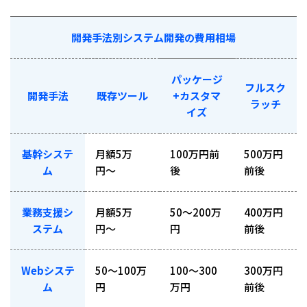
開発手法別システム開発の費用相場
パッケージ
フルスク
開発手法
既存ツール
+カスタマ
ラッチ
イズ
基幹システ
月額5万
100万円前
500万円
ム
円〜
後
前後
業務支援シ
月額5万
50〜200万
400万円
ステム
円〜
円
前後
Webシステ
50〜100万
100〜300
300万円
ム
円
万円
前後