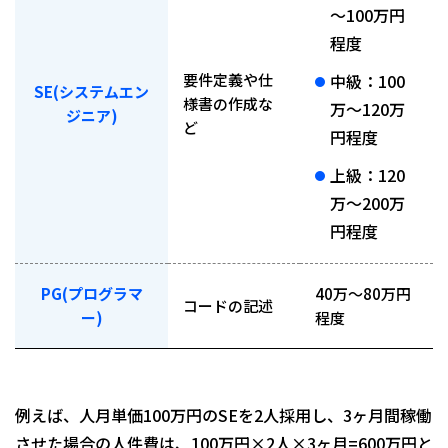
～100万円
程度
要件定義や仕
中級：100
SE(システムエン
様書の作成な
万～120万
ジニア)
ど
円程度
上級：120
万～200万
円程度
PG(プログラマ
40万～80万円
コードの記述
ー)
程度
例えば、人月単価100万円のSEを2人採用し、3ヶ月間稼働
させた場合の人件費は、100万円×2人×3ヶ月=600万円と