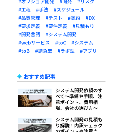
#オフショア開発
#開発
#リスク
#工程
#手法
#スケジュール
#品質管理
#テスト
#契約
#DX
#要求定義
#要件定義
#見積もり
#開発言語
#システム開発
#webサービス
#toC
#システム
#toB
#請負型
#ラボ型
#アプリ
おすすめ記事
システム開発依頼のす
べて～準備や手順、注
意ポイント、費用相
場、会社の選び方～
システム開発の見積も
り解説！内訳チェック
のポイントや注意点