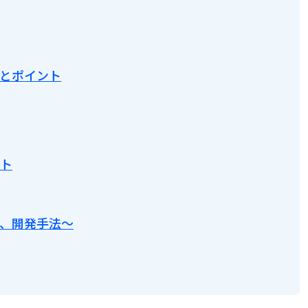
とポイント
ト
、開発手法～